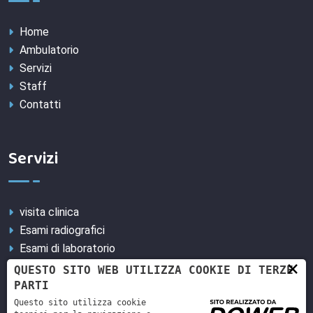
Home
Ambulatorio
Servizi
Staff
Contatti
Servizi
visita clinica
Esami radiografici
Esami di laboratorio
×
Chirurgia dei tessuti molli e duri
QUESTO SITO WEB UTILIZZA COOKIE DI TERZE
Esame ecografico
PARTI
esame endoscopico
Questo sito utilizza cookie