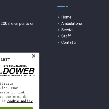
Home
l 2007, è un punto di
Ambulatorio
Servizi
Staff
Contatti
×
mate Whatsapp)
PARTI
olicella, Verona
ttività,
kie". Puoi
amite il link
te confermi di
 la
cookie policy
.