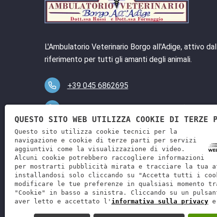
L'Ambulatorio Veterinario Borgo all'Adige, attivo da
riferimento per tutti gli amanti degli animali.
+39 045 6862695
Per
urgenze
dalle 7:00 alle 22:00 (No chia
QUESTO SITO WEB UTILIZZA COOKIE DI TERZE 
+39 339 8314534
Questo sito utilizza cookie tecnici per la
navigazione e cookie di terze parti per servizi
Via Ponte, 4 - 37015 - Sant'Ambrogio di Valp
aggiuntivi come la visualizzazione di video.
Alcuni cookie potrebbero raccogliere informazioni
vetborgoalladige@gmail.com
per mostrarti pubblicità mirata e tracciare la tua a
installandosi solo cliccando su "Accetta tutti i coo
modificare le tue preferenze in qualsiasi momento tr
"Cookie" in basso a sinistra. Cliccando su un pulsan
aver letto e accettato l'
informativa sulla privacy
e